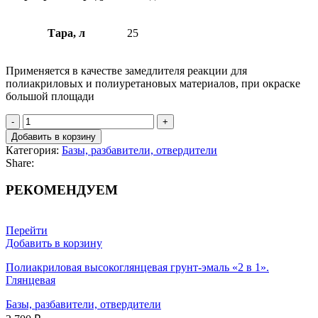
Тара, л
25
Применяется в качестве замедлителя реакции для
полиакриловых и полиуретановых материалов, при окраске
большой площади
Замедлитель
для
Добавить в корзину
глянцевых
Категория:
Базы, разбавители, отвердители
полиакриловых
Share:
и
полиуретановых
РЕКОМЕНДУЕМ
материалов
(для
большой
Перейти
площади
Добавить в корзину
окрашивания)
quantity
Полиакриловая высокоглянцевая грунт-эмаль «2 в 1».
Глянцевая
Базы, разбавители, отвердители