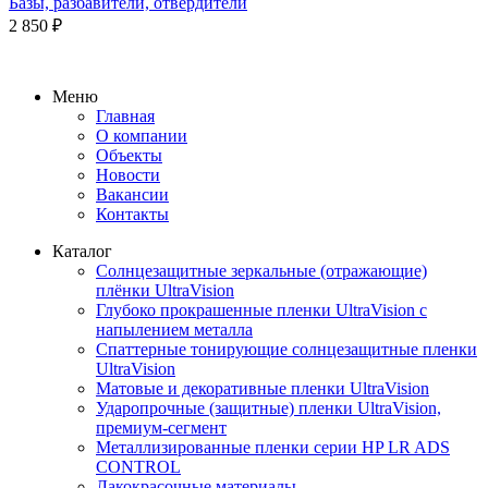
Базы, разбавители, отвердители
2 850
₽
Меню
Главная
О компании
Объекты
Новости
Вакансии
Контакты
Каталог
Солнцезащитные зеркальные (отражающие)
плёнки UltraVision
Глубоко прокрашенные пленки UltraVision с
напылением металла
Спаттерные тонирующие солнцезащитные пленки
UltraVision
Матовые и декоративные пленки UltraVision
Ударопрочные (защитные) пленки UltraVision,
премиум-сегмент
Металлизированные пленки серии HP LR ADS
CONTROL
Лакокрасочные материалы