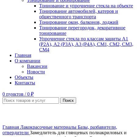
Тонирование и бронирование
Тониование и упрочнение стекла на объекте
Тонирование автомобилей, катеров и
общественного транспорта
Тонирование окон, балконов, лоджий
Тонирование перегородок, декоративное
тонирование
Упрочнение стекла по классам защиты А1
(Р2А), А2 (Р3А), А3 (Р4А), СМ1, СМ2, СМ3,
СМ4
Главная
О компании
Вакансии
Новости
Объекты
Контакты
0
пунктов
/
0
₽
Поиск
Увеличить
Главная
Лакокрасочные материалы
Базы, разбавители,
отвердители
Замедлитель для глянцевых полиакриловых и