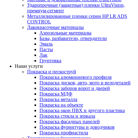
Ударопрочные (защитные) пленки UltraVision,
премиум-сегмент
Металлизированные пленки серии HP LR ADS
CONTROL
Лакокрасочные материалы
Аэрозольные материалы
Базы, разбавители, отвердители
Эмаль
Пасты
Лак
Грунтовка
Наши услуги
Покраска и пескоструй
Покраска алюминиевого профиля
Покраска дисков, авто, мото и велодеталей
Покраска заборов ворот и дверей
Покраска МДФ
Покраска металла
Покраска на объекте
Покраска окон ПВХ и другого пластика
Покраска стекла и зеркала
Покраска фасадных панелей
Покраска фурнитуры и доводчиков
Покраска профнастила