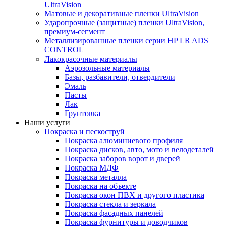
UltraVision
Матовые и декоративные пленки UltraVision
Ударопрочные (защитные) пленки UltraVision,
премиум-сегмент
Металлизированные пленки серии HP LR ADS
CONTROL
Лакокрасочные материалы
Аэрозольные материалы
Базы, разбавители, отвердители
Эмаль
Пасты
Лак
Грунтовка
Наши услуги
Покраска и пескоструй
Покраска алюминиевого профиля
Покраска дисков, авто, мото и велодеталей
Покраска заборов ворот и дверей
Покраска МДФ
Покраска металла
Покраска на объекте
Покраска окон ПВХ и другого пластика
Покраска стекла и зеркала
Покраска фасадных панелей
Покраска фурнитуры и доводчиков